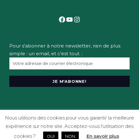
Facebook
YouTube
Instagram
Pour s'abonner à notre newsletter, rien de plus
simple : un email, et c'est tout. :
Nous utilisons des cookies pour vous garantir la meilleure
© 2020 FESTIVAL LES ART'ZIMUTÉS -
TOUS DROITS RÉSERVÉS.
expérience sur notre site. Acceptez-vous l'utilisation des
RÉALISATION AGENCE OPALE
cookies ?
En savoir plus
OUI
NON